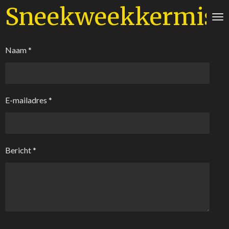
Sneekweekkermis
Ga
direct
naar
de
Naam *
hoofdinhoud
E-mailadres *
Bericht *